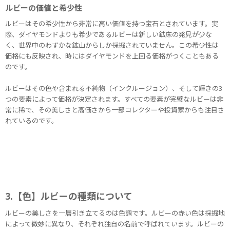
ルビーの価値と希少性
ルビーはその希少性から非常に高い価値を持つ宝石とされています。実
際、ダイヤモンドよりも希少であるルビーは新しい鉱床の発見が少な
く、世界中のわずかな鉱山からしか採掘されていません。この希少性は
価格にも反映され、時にはダイヤモンドを上回る価格がつくこともある
のです。
ルビーはその色や含まれる不純物（インクルージョン）、そして輝きの3
つの要素によって価格が決定されます。すべての要素が完璧なルビーは非
常に稀で、その美しさと高価さから一部コレクターや投資家からも注目さ
れているのです。
3.【色】ルビーの種類について
ルビーの美しさを一層引き立てるのは色調です。ルビーの赤い色は採掘地
によって微妙に異なり、それぞれ独自の名前で呼ばれています。ルビーの