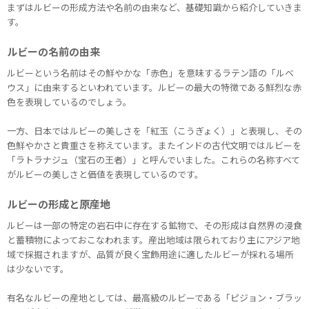
まずはルビーの形成方法や名前の由来など、基礎知識から紹介していきま
す。
ルビーの名前の由来
ルビーという名前はその鮮やかな「赤色」を意味するラテン語の「ルベ
ウス」に由来するといわれています。ルビーの最大の特徴である鮮烈な赤
色を表現しているのでしょう。
一方、日本ではルビーの美しさを「紅玉（こうぎょく）」と表現し、その
色鮮やかさと貴重さを称えています。またインドの古代文明ではルビーを
「ラトラナジュ（宝石の王者）」と呼んでいました。これらの名称すべて
がルビーの美しさと価値を表現しているのです。
ルビーの形成と原産地
ルビーは一部の特定の岩石中に存在する鉱物で、その形成は自然界の浸食
と蓄積物によっておこなわれます。産出地域は限られており主にアジア地
域で採掘されますが、品質が良く宝飾用途に適したルビーが採れる場所
は少ないです。
有名なルビーの産地としては、最高級のルビーである「ピジョン・ブラッ