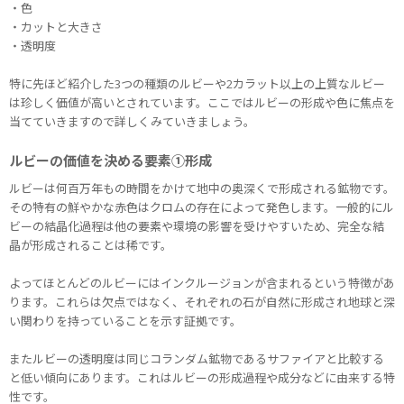
・色
・カットと大きさ
・透明度
特に先ほど紹介した3つの種類のルビーや2カラット以上の上質なルビー
は珍しく価値が高いとされています。ここではルビーの形成や色に焦点を
当てていきますので詳しくみていきましょう。
ルビーの価値を決める要素①形成
ルビーは何百万年もの時間をかけて地中の奥深くで形成される鉱物です。
その特有の鮮やかな赤色はクロムの存在によって発色します。一般的にル
ビーの結晶化過程は他の要素や環境の影響を受けやすいため、完全な結
晶が形成されることは稀です。
よってほとんどのルビーにはインクルージョンが含まれるという特徴があ
ります。これらは欠点ではなく、それぞれの石が自然に形成され地球と深
い関わりを持っていることを示す証拠です。
またルビーの透明度は同じコランダム鉱物であるサファイアと比較する
と低い傾向にあります。これはルビーの形成過程や成分などに由来する特
性です。