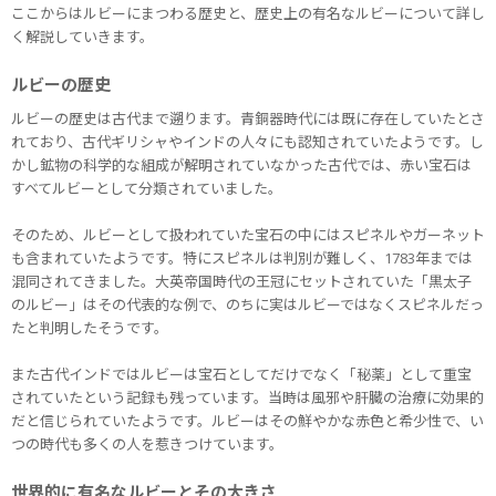
ここからはルビーにまつわる歴史と、歴史上の有名なルビーについて詳し
く解説していきます。
ルビーの歴史
ルビーの歴史は古代まで遡ります。青銅器時代には既に存在していたとさ
れており、古代ギリシャやインドの人々にも認知されていたようです。し
かし鉱物の科学的な組成が解明されていなかった古代では、赤い宝石は
すべてルビーとして分類されていました。
そのため、ルビーとして扱われていた宝石の中にはスピネルやガーネット
も含まれていたようです。特にスピネルは判別が難しく、1783年までは
混同されてきました。大英帝国時代の王冠にセットされていた「黒太子
のルビー」はその代表的な例で、のちに実はルビーではなくスピネルだっ
たと判明したそうです。
また古代インドではルビーは宝石としてだけでなく「秘薬」として重宝
されていたという記録も残っています。当時は風邪や肝臓の治療に効果的
だと信じられていたようです。ルビーはその鮮やかな赤色と希少性で、い
つの時代も多くの人を惹きつけています。
世界的に有名なルビーとその大きさ