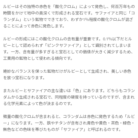
ルビーはその独特の赤色を「酸化クロム」によって発色し、何百万年もの
時間をかけて地中の奥深くで形成される宝石です。サファイアと同じ「コ
ランダム」という鉱物でできており、わずか1％程度の酸化クロムが混ざ
ることによって赤色に発色します。
ルビーの形成にはこの酸化クロムの含有量が重要です。0.1％以下だとル
ビーとして認められず「ピンクサファイア」として識別されてしまいま
す。一方、含有量が多すぎると宝石としての価値が大きく減少するため、
工業用の鉱物として使われる傾向です。
絶妙なバランスを保った鉱物だけがルビーとして生成され、美しい赤色
を放つ宝石になります。
またルビーとサファイアの主な違いは「色」にあります。どちらもコラン
ダムから生成される宝石で、同程度の硬度を持っているのですが、含まれ
る化学元素によって色が決まるのです。
微量の酸化クロムが含まれると、コランダムは赤色に発色するため「ルビ
ー」になります。一方、鉄やチタンが含有され青色や黄色・茶色・緑色・
無色などの色味を帯びたものが「サファイア」と呼ばれるのです。