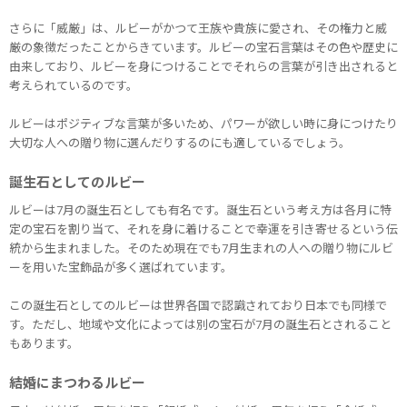
さらに「威厳」は、ルビーがかつて王族や貴族に愛され、その権力と威
厳の象徴だったことからきています。ルビーの宝石言葉はその色や歴史に
由来しており、ルビーを身につけることでそれらの言葉が引き出されると
考えられているのです。
ルビーはポジティブな言葉が多いため、パワーが欲しい時に身につけたり
大切な人への贈り物に選んだりするのにも適しているでしょう。
誕生石としてのルビー
ルビーは7月の誕生石としても有名です。誕生石という考え方は各月に特
定の宝石を割り当て、それを身に着けることで幸運を引き寄せるという伝
統から生まれました。そのため現在でも7月生まれの人への贈り物にルビ
ーを用いた宝飾品が多く選ばれています。
この誕生石としてのルビーは世界各国で認識されており日本でも同様で
す。ただし、地域や文化によっては別の宝石が7月の誕生石とされること
もあります。
結婚にまつわるルビー