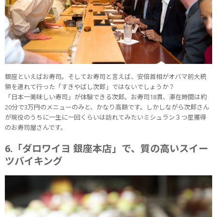
銀座といえばお寿司。そしてお寿司と言えば、安倍首相がオバマ前大統
領を連れて行った「すきやばし次郎」ではないでしょうか？
「日本一美味しい寿司」が体験できる次郎。お寿司18貫、滞在時間は約
20分で3万円のメニューのみと、かなり高額です。しかしながら次郎さん
が現役のうちに一生に一回くらいは訪れてみたいミシュラン３つ星獲得
のお寿司屋さんです。
6.「ダロワイヨ 銀座本店」で、質の高いスイー
ツバイキング