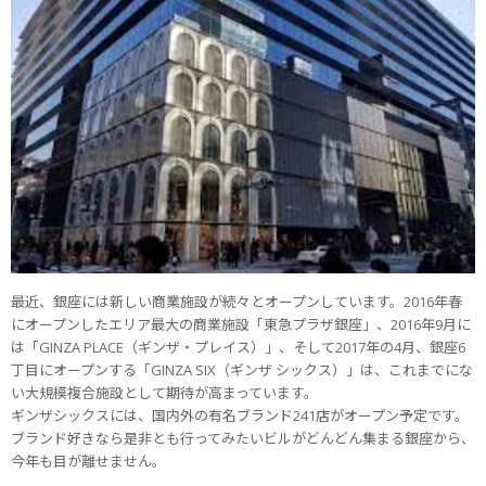
最近、銀座には新しい商業施設が続々とオープンしています。2016年春
にオープンしたエリア最大の商業施設「東急プラザ銀座」、2016年9月に
は「GINZA PLACE（ギンザ・プレイス）」、そして2017年の4月、銀座6
丁目にオープンする「GINZA SIX（ギンザ シックス）」は、これまでにな
い大規模複合施設として期待が高まっています。
ギンザシックスには、国内外の有名ブランド241店がオープン予定です。
ブランド好きなら是非とも行ってみたいビルがどんどん集まる銀座から、
今年も目が離せません。