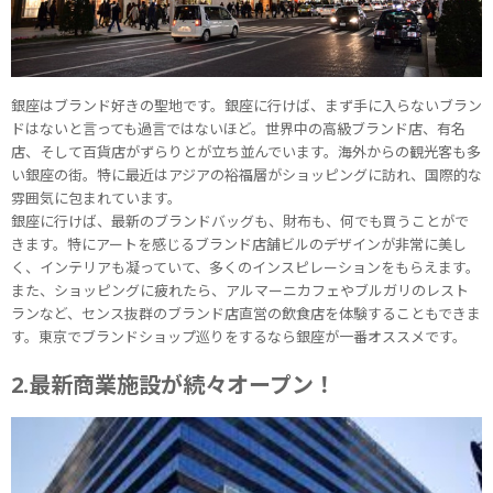
銀座はブランド好きの聖地です。銀座に行けば、まず手に入らないブラン
ドはないと言っても過言ではないほど。世界中の高級ブランド店、有名
店、そして百貨店がずらりとが立ち並んでいます。海外からの観光客も多
い銀座の街。特に最近はアジアの裕福層がショッピングに訪れ、国際的な
雰囲気に包まれています。
銀座に行けば、最新のブランドバッグも、財布も、何でも買うことがで
きます。特にアートを感じるブランド店舗ビルのデザインが非常に美し
く、インテリアも凝っていて、多くのインスピレーションをもらえます。
また、ショッピングに疲れたら、アルマーニカフェやブルガリのレスト
ランなど、センス抜群のブランド店直営の飲食店を体験することもできま
す。東京でブランドショップ巡りをするなら銀座が一番オススメです。
2.最新商業施設が続々オープン！