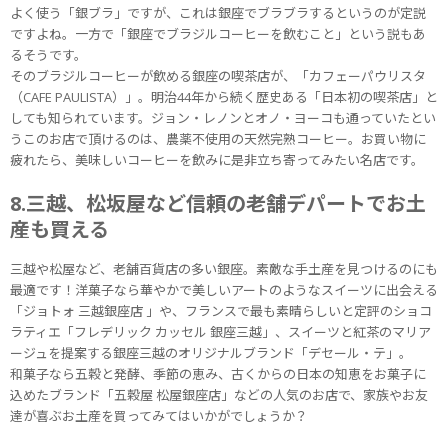
よく使う「銀ブラ」ですが、これは銀座でブラブラするというのが定説
ですよね。一方で「銀座でブラジルコーヒーを飲むこと」という説もあ
るそうです。
そのブラジルコーヒーが飲める銀座の喫茶店が、「カフェーパウリスタ
（CAFE PAULISTA）」。明治44年から続く歴史ある「日本初の喫茶店」と
しても知られています。ジョン・レノンとオノ・ヨーコも通っていたとい
うこのお店で頂けるのは、農薬不使用の天然完熟コーヒー。お買い物に
疲れたら、美味しいコーヒーを飲みに是非立ち寄ってみたい名店です。
8.三越、松坂屋など信頼の老舗デパートでお土
産も買える
三越や松屋など、老舗百貨店の多い銀座。素敵な手土産を見つけるのにも
最適です！洋菓子なら華やかで美しいアートのようなスイーツに出会える
「ジョトォ 三越銀座店 」や、フランスで最も素晴らしいと定評のショコ
ラティエ「フレデリック カッセル 銀座三越」、スイーツと紅茶のマリア
ージュを提案する銀座三越のオリジナルブランド「デセール・テ」。
和菓子なら五穀と発酵、季節の恵み、古くからの日本の知恵をお菓子に
込めたブランド「五穀屋 松屋銀座店」などの人気のお店で、家族やお友
達が喜ぶお土産を買ってみてはいかがでしょうか？