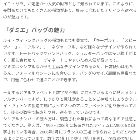
イユ・サラ」が定番かつ人気の財布として知られています。このように、
長財布だけでもたくさんの種類があり、好みに合わせたデザインを選べる
のが魅力です。
「ダミエ」バッグの魅力
ルイ・ヴィトンはバッグの種類もとても豊富で、「キーポル」、「スピー
ディー」、「アルマ」、「ネヴァーフル」など様々なデザインが作られて
います。トートバッグやハンドバッグ、ショルダーバッグは使い勝手がよ
く、服に合わせてコーディネートしやすいため人気が高いです。
ダミエはシンプルながらも上品なデザインであるため、日常使いはもち
ろん、フォーマルなシーンにも合います。バッグのサイズ展開も豊富なの
で、用途に合わせて選ぶことができます。
一見するとアルファベットと数字が不規則に並んでいるように見えるシリ
アルナンバーですが、しっかりと意味があることをご存知でしょうか？ル
イ・ヴィトンの製造工場によって２つのアルファベットが割り振られてお
り、後ろの数字で製造年や月、週を表しているのです。
シリアルナンバーの読み方は、製造された年代によって異なるので注意し
てください。例えば、1990～2006年に製造されたアイテムにMI0056と印
字されている場合、2006年5月にフランスの工場で作られたものだとわか
るようになっています。数字の1桁目と3桁目が月を表し、05なので5月。