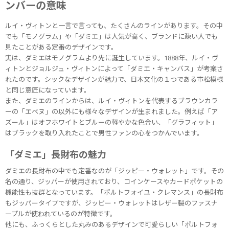
ンバーの意味
ルイ・ヴィトンと一言で言っても、たくさんのラインがあります。その中
でも「モノグラム」や「ダミエ」は人気が高く、ブランドに疎い人でも
見たことがある定番のデザインです。
実は、ダミエはモノグラムより先に誕生しています。1888年、ルイ・ヴ
ィトンとジョルジュ・ヴィトンによって「ダミエ・キャンバス」が考案さ
れたのです。シックなデザインが魅力で、日本文化の１つである市松模様
と同じ意匠になっています。
また、ダミエのラインからは、ルイ・ヴィトンを代表するブラウンカラ
ーの「エベヌ」の以外にも様々なデザインが生まれました。例えば「ア
ズール」はオフホワイトとブルーの軽やかな色合い、「グラフィット」
はブラックを取り入れたことで男性ファンの心をつかんでいます。
「ダミエ」長財布の魅力
ダミエの長財布の中でも定番なのが「ジッピー・ウォレット」です。その
名の通り、ジッパーが使用されており、コインケースやカードポケットの
機能性も抜群となっています。「ポルトフォイユ・クレマンス」の長財布
もジッパータイプですが、ジッピー・ウォレットはレザー製のファスナ
ープルが使われているのが特徴です。
他にも、ふっくらとした丸みのあるデザインで可愛らしい「ポルトフォ