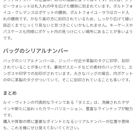
ピーウォレットは札入れの中を広げた横側に刻まれています。ポルトフォ
イユ・クレマンスはポケットの横側、ポルトフォイユ・サラはカード入
れの横側です。かなり奥の方に刻印されているため、しっかり広げて縫い
目近くまでじっくり見ないと気づきにくいかもしれません。キーケースや
パスケースも同様にポケット内の見つけにくい場所にあることが多いよう
です。
バッグのシリアルナンバー
バッグのシリアルナンバーは、ジッパー付近や革製のタグに印字、刻印
されていることが多いです。裏地がスエードなどの素材のバッグだと、エ
ンボスや印字での刻印がされています。大きなバッグの場合、内ポケット
の中に革製のタグがついていて、そこに刻印されていることも多いです。
まとめ
ルイ・ヴィトンの代表的なラインである「ダミエ」は、洗練されたデザ
インや新たに加わったカラーバリエーション、豊富なラインナップが魅力
です。
購入や買取の際に重要なポイントとなるシリアルナンバーの位置や意味
も、これを機にぜひ覚えておいてください。